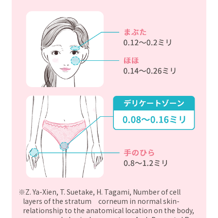
※Z. Ya-Xien, T. Suetake, H. Tagami, Number of cell
layers of the stratum corneum in normal skin-
relationship to the anatomical location on the body,