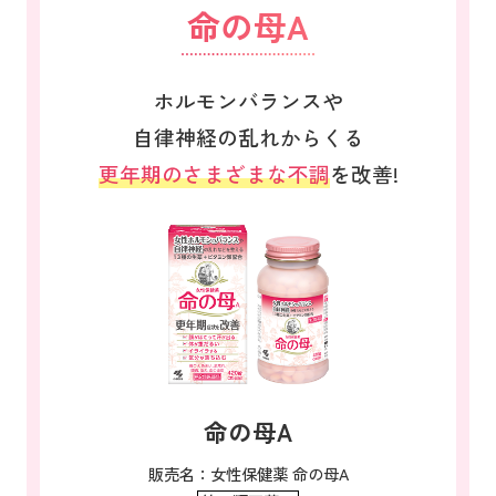
命の母A
ホルモンバランスや
自律神経の乱れからくる
更年期のさまざまな不調
を改善!
命の母A
販売名：女性保健薬 命の母A