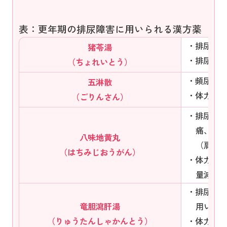
表：更年期の排尿障害に用いられる漢方薬
排尿困
猪苓湯
排尿異
（ちょれいとう）
頻尿や
五淋散
体力が
（ごりんさん）
排尿困
痛、し
八味地黄丸
（肩こ
（はちみじおうがん）
体力が
量減少
排尿痛
竜胆瀉肝湯
用いら
（りゅうたんしゃかんとう）
体力が