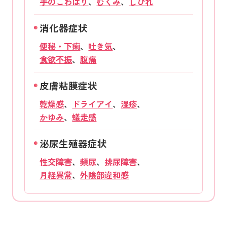
手のこわばり
、
むくみ
、
しびれ
消化器症状
便秘・下痢
、
吐き気
、
食欲不振
、
腹痛
皮膚粘膜症状
乾燥感
、
ドライアイ
、
湿疹
、
かゆみ
、
蟻走感
泌尿生殖器症状
性交障害
、
頻尿
、
排尿障害
、
月経異常
、
外陰部違和感