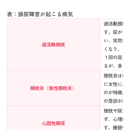
表：排尿障害が起こる病気
過活動膀胱
す。尿が十
い、突然抑
過活動膀胱
くなり、と
１回の尿量
るが、多く
膀胱炎は細
に女性に多
膀胱炎（急性膀胱炎）
のが特徴。
の受診が必
膀胱や尿道
ず、心理的
心因性頻尿
す。睡眠中