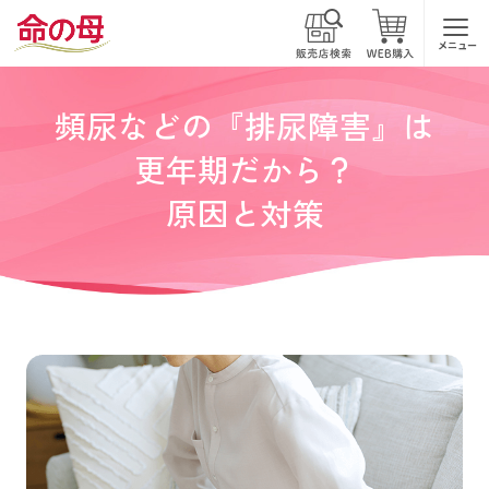
メニュー
頻尿などの『排尿障害』は
更年期だから？
原因と対策