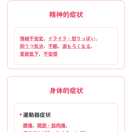
精神的症状
情緒不安定
、
イライラ・怒りっぽい
、
抑うつ気分
、
不眠
、
涙もろくなる
、
意欲低下
、
不安感
身体的症状
運動器症状
腰痛
、
関節・筋肉痛
、