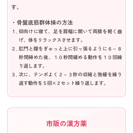
す。
・骨盤底筋群体操の方法
１．
仰向けに寝て、足を肩幅に開いて両膝を軽く曲
げ、体をリラックスさせます。
２．
肛門と膣をぎゅっと上に引っ張るように６～８
秒間締めた後、１０秒間緩める動作を１０回繰
り返します。
３．
次に、テンポよく２～３秒の収縮と弛緩を繰り
返す動作を５回×２セット繰り返します。
市販の漢方薬