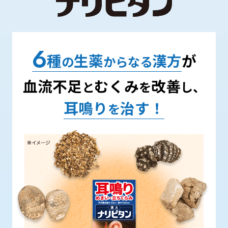
通常、「音」は内耳にある聴覚細胞（有毛細
6
種
生薬
漢方
が
の
からなる
胞）が、
その音の振動を
「電気信号」に変換す
血流不足
むくみ
改善
ることによって、音と認識
することができま
と
を
し、
す。
ところが
耳の中で何らかの異常
が起こり、
耳鳴り
治す！
を
聴覚細胞がうまく働かなくなると、
電気信号を
誤って変換。
これにより「耳鳴り」が発生しま
す。