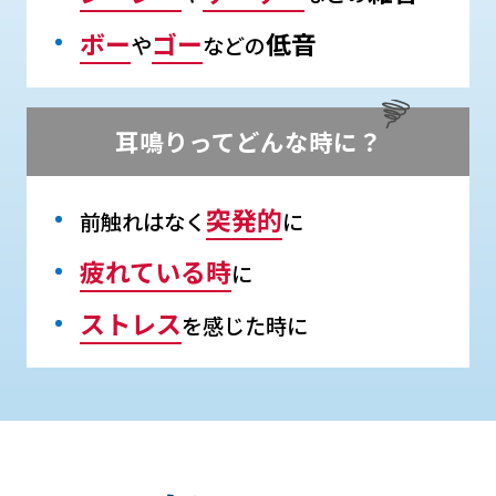
ボー
ゴー
低音
や
などの
耳鳴りってどんな時に？
突発的
前触れはなく
に
疲れている時
に
ストレス
を感じた時に