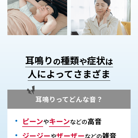
耳鳴り
種類
症状
の
や
は
人によってさまざま
耳鳴りってどんな音？
ピーン
キーン
高音
や
などの
ジージー
ザーザー
雑音
や
などの