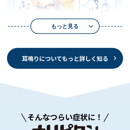
耳鳴りは、耳の奥の
「血流不足」
が原因の1つ
と言われています。
日常で感じているストレス
や疲労で自律神経が乱れると、耳の奥の血流が
耳鳴りについてもっと詳しく知る
滞り
「血流不足」
や
「むくみ」
が生じます。
す
ると、聴覚細胞の機能が低下し、
耳鳴りが起こ
りやすくなる
と考えられています。
そんなつらい症状に！