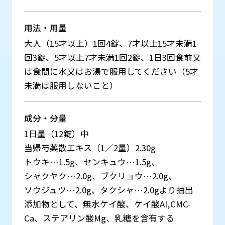
用法・用量
大人（15才以上）1回4錠、7才以上15才未満1
回3錠、5才以上7才未満1回2錠、1日3回食前又
は食間に水又はお湯で服用してください（5才
未満は服用しないこと）
成分・分量
1日量（12錠）中
当帰芍薬散エキス（1／2量）2.30g
トウキ…1.5g、センキュウ…1.5g、
シャクヤク…2.0g、ブクリョウ…2.0g、
ソウジュツ…2.0g、タクシャ…2.0gより抽出
添加物として、無水ケイ酸、ケイ酸Al,CMC-
Ca、ステアリン酸Mg、乳糖を含有する