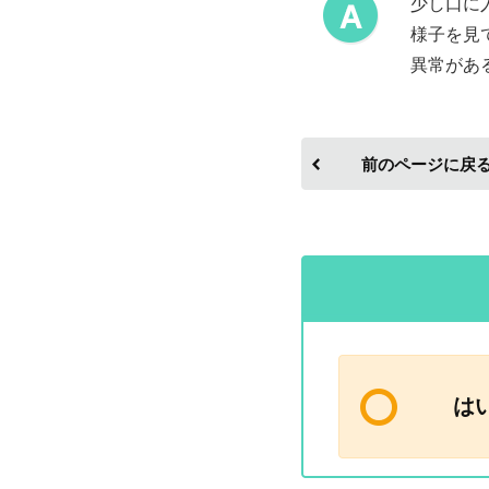
少し口に
様子を見
異常があ
前のページに戻
は