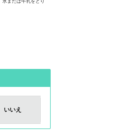
、水または牛乳をとり
いいえ