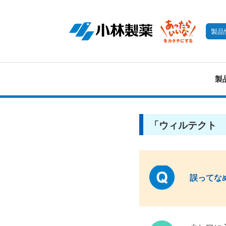
製品
製
「ウィルテクト 
誤ってな