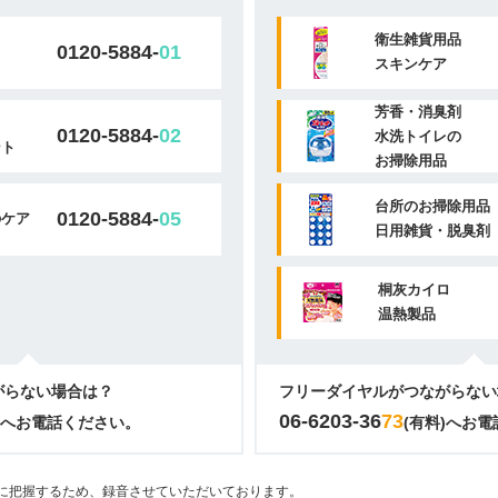
衛生雑貨用品
0120-5884-
01
スキンケア
芳香・消臭剤
0120-5884-
02
水洗トイレの
ント
お掃除用品
台所のお掃除用品
0120-5884-
05
のケア
日用雑貨・脱臭剤
桐灰カイロ
温熱製品
がらない場合は？
フリーダイヤルがつながらない
06-6203-36
73
)へお電話ください。
(有料)へお
に把握するため、録音させていただいております。