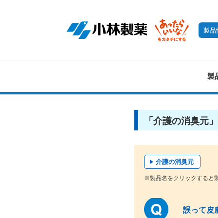
製品
製
「介護の消臭元」
介護の消臭元
※製品名をクリックすると
誤って皮