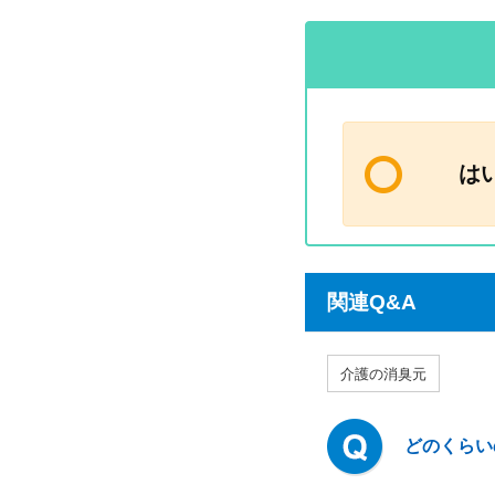
は
関連Q&A
介護の消臭元
どのくらい