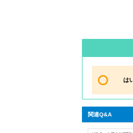
は
関連Q&A