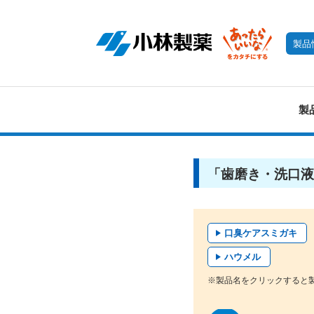
製品
製
「歯磨き・洗口液
口臭ケアスミガキ
ハウメル
※製品名をクリックすると