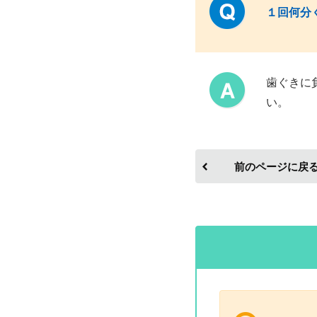
１回何分
歯ぐきに
い。
前のページに戻