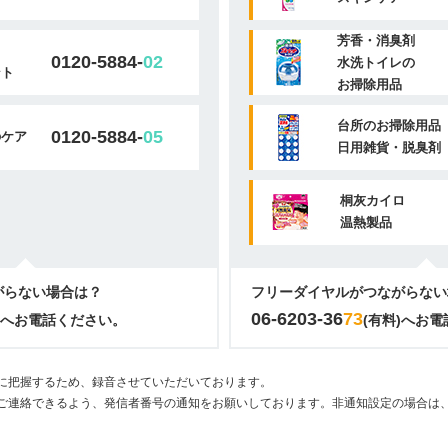
芳香・消臭剤
0120-5884-
02
水洗トイレの
ント
お掃除用品
台所のお掃除用品
0120-5884-
05
のケア
日用雑貨・脱臭剤
桐灰カイロ
温熱製品
がらない場合は？
フリーダイヤルがつながらない
06-6203-36
73
)へお電話ください。
(有料)へお
に把握するため、録音させていただいております。
ご連絡できるよう、発信者番号の通知をお願いしております。非通知設定の場合は、