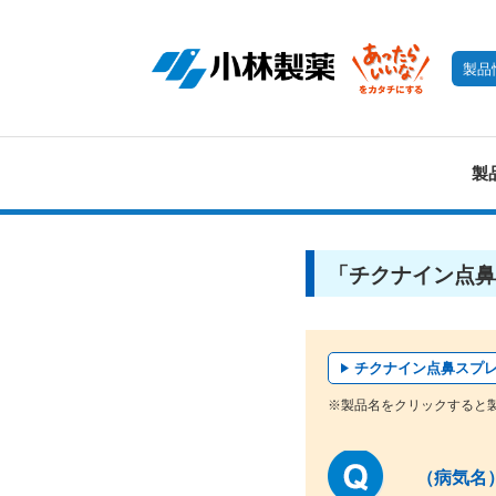
製品
製
「チクナイン点鼻
チクナイン点鼻スプ
※製品名をクリックすると
（病気名