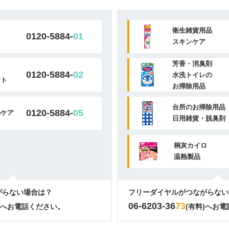
衛生雑貨用品
0120-5884-
01
スキンケア
芳香・消臭剤
0120-5884-
02
水洗トイレの
ント
お掃除用品
台所のお掃除用品
0120-5884-
05
のケア
日用雑貨・脱臭剤
桐灰カイロ
温熱製品
がらない場合は？
フリーダイヤルがつながらない
06-6203-36
73
)へお電話ください。
(有料)へお