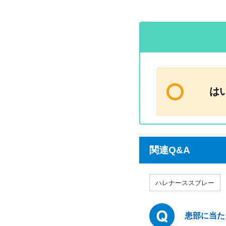
は
関連Q&A
ハレナーススプレー
患部に当た