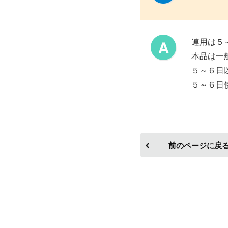
連用は５
本品は一
５～６日
５～６日
前のページに戻