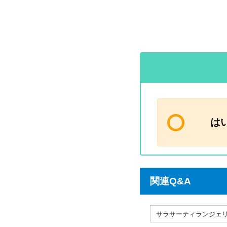
は
関連Q&A
サラサーティランジェ