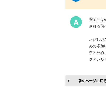
安全性は
される前
ただしガ
めの添加
料のため
クアレル
前のページに戻