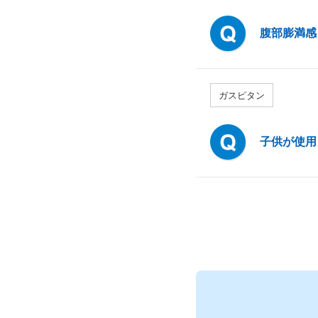
腹部膨満感
ガスピタン
子供が使用