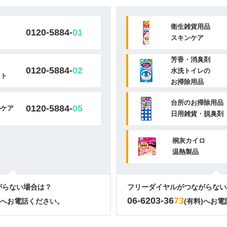
衛生雑貨用品
0120-5884-
01
スキンケア
芳香・消臭剤
0120-5884-
02
水洗トイレの
ント
お掃除用品
台所のお掃除用品
0120-5884-
05
のケア
日用雑貨・脱臭剤
桐灰カイロ
温熱製品
がらない場合は？
フリーダイヤルがつながらない
06-6203-36
73
)へお電話ください。
(有料)へお