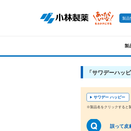
製品
製
「サワデーハッピ
サワデー ハッピー
※製品名をクリックすると
誤って皮