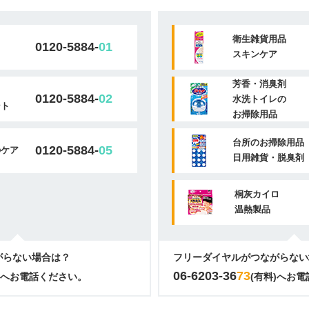
衛生雑貨用品
0120-5884-
01
スキンケア
芳香・消臭剤
0120-5884-
02
水洗トイレの
ント
お掃除用品
台所のお掃除用品
0120-5884-
05
のケア
日用雑貨・脱臭剤
桐灰カイロ
温熱製品
がらない場合は？
フリーダイヤルがつながらない
06-6203-36
73
)へお電話ください。
(有料)へお