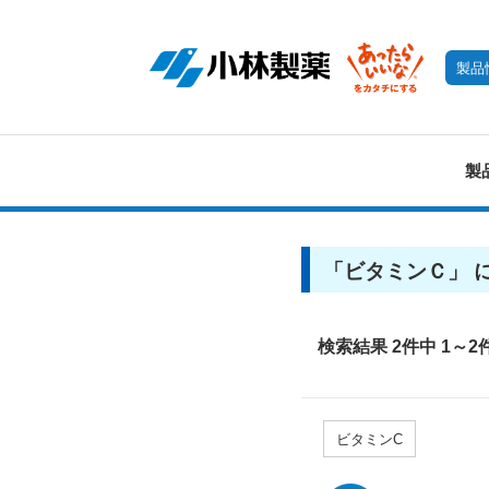
製品
製
「
ビタミンＣ
」 
検索結果 2件中 1～2
ビタミンC