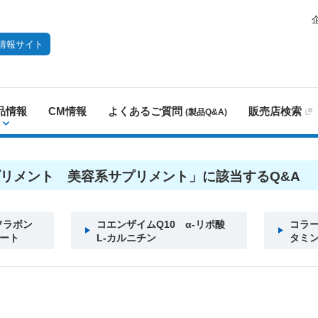
情報サイト
品情報
CM情報
よくあるご質問
販売店検索
(製品Q&A)
リメント 美容系サプリメント」に該当するQ&A
フラボン
コエンザイムQ10 α-リポ酸
コラ
ート
L-カルニチン
タミ