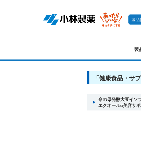
製品
製
「健康食品・サプ
命の母発酵大豆イソ
エクオールα美容サポ