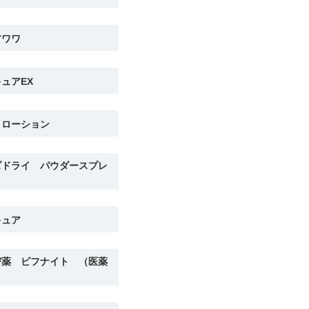
アワワ
ュアEX
きローション
ズドライ パウダースプレ
キュア
び薬 ビフナイト （医薬