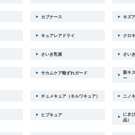
カブナース
キズ
キュアレアドライ
クロキ
さいき乳液
さい
新キ
サカムケア靴ずれガード
ー
チュメキュア（ネルワキュア）
ニノ
にき
ヒプキュア
品）