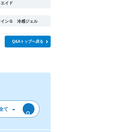
ミエイド
ケインＧ 冷感ジェル
Q&Aトップへ戻る