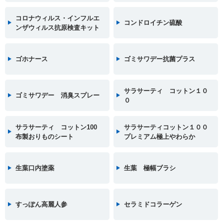
コロナウィルス・インフルエ
コンドロイチン硫酸
ンザウィルス抗原検査キット
ゴホナース
ゴミサワデー抗菌プラス
サラサーティ コットン１０
ゴミサワデー 消臭スプレー
０
サラサーティ コットン100
サラサーティコットン１００
布製おりものシート
プレミアム極上やわらか
生葉口内塗薬
生葉 極幅ブラシ
すっぽん高麗人参
セラミドコラーゲン