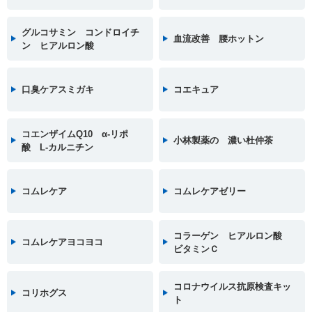
グルコサミン コンドロイチ
血流改善 腰ホットン
ン ヒアルロン酸
口臭ケアスミガキ
コエキュア
コエンザイムQ10 α-リポ
小林製薬の 濃い杜仲茶
酸 L-カルニチン
コムレケア
コムレケアゼリー
コラーゲン ヒアルロン酸
コムレケアヨコヨコ
ビタミンＣ
コロナウイルス抗原検査キッ
コリホグス
ト