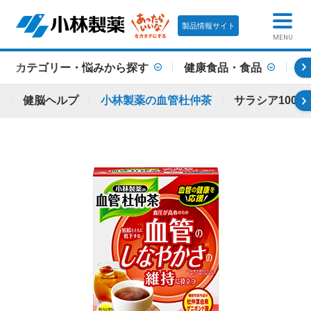
製品情報サイト
MENU
カテゴリー・悩みから探す
健康食品・食品
機
プ
健脳ヘルプ
小林製薬の血管杜仲茶
サラシア100 