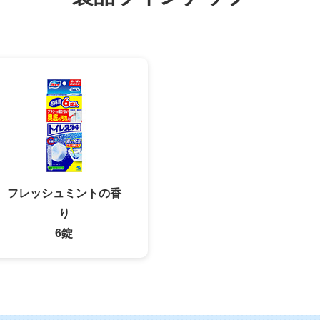
フレッシュミントの香
り
6錠