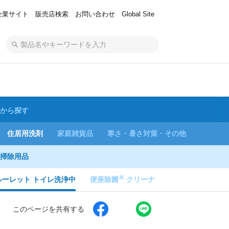
企業サイト
販売店検索
お問い合わせ
Global Site
から探す
住居用洗剤
家庭雑貨品
寒さ・暑さ対策・その他
掃除用品
※
ルーレット トイレ洗浄中
便座除菌
クリーナ
このページを共有する