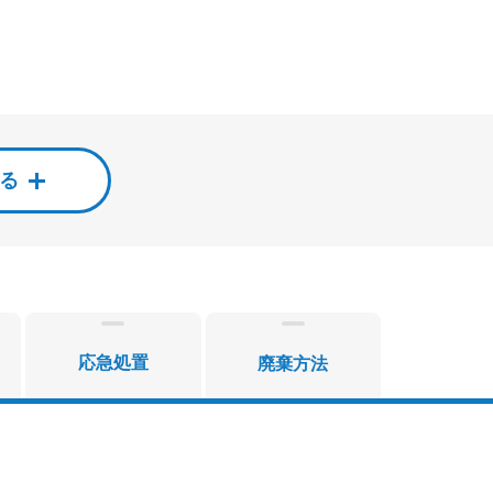
する
応急処置
廃棄方法