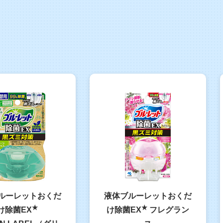
ルーレットおくだ
液体ブルーレットおくだ
★
★
け除菌EX
け除菌EX
フレグラン