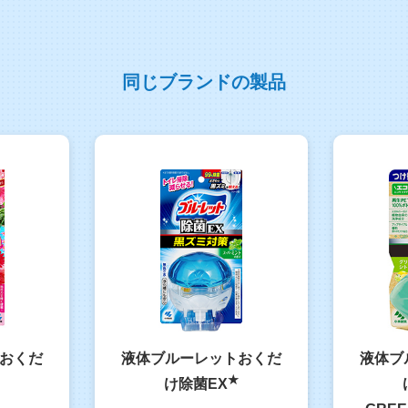
同じブランドの製品
おくだ
液体ブルーレットおくだ
液体ブ
★
け除菌EX