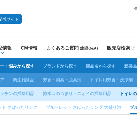
情報サイト
品情報
CM情報
よくあるご質問
販売店検索
(製品Q&A)
ー・悩みから探す
ブランドから探す
製品名から探す
新製品
ア
衛生雑貨品
芳香・消臭・脱臭剤
トイレ用芳香・洗浄剤
ッチンの掃除用品
排水口のつまり・ニオイの掃除用品
トイレの
ット さぼったリング
ブルーレット さぼったリング 大盛り泡
ブ