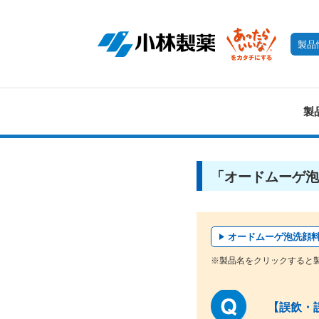
製品
製
「オードムーゲ泡
オードムーゲ泡洗顔
※製品名をクリックすると
【誤飲・