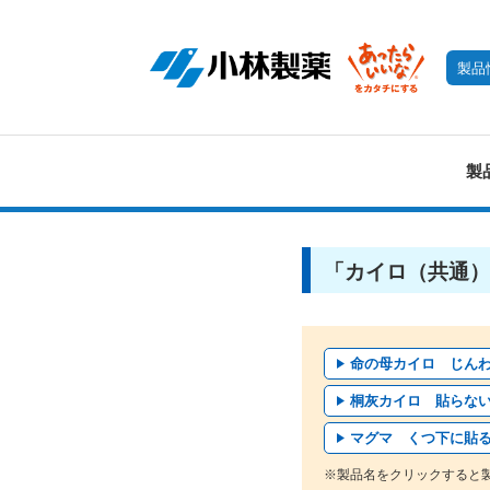
製品
製
「カイロ（共通）
命の母カイロ じん
桐灰カイロ 貼らな
マグマ くつ下に貼
※製品名をクリックすると