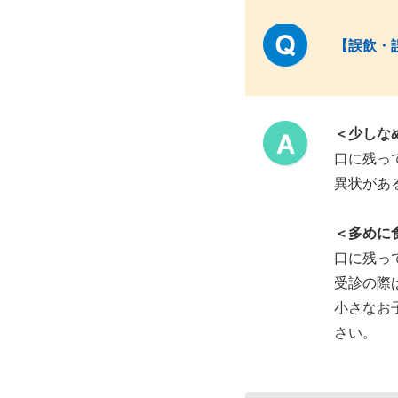
【誤飲・
＜少しな
口に残っ
異状があ
＜多めに
口に残っ
受診の際
小さなお
さい。