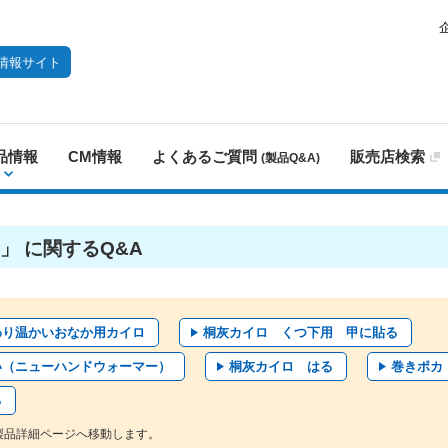
情報サイト
品情報
CM情報
よくあるご質問
販売店検索
(製品Q&A)
」 に関するQ&A
わり温かいおなか用カイロ
桐灰カイロ くつ下用 甲に貼る
い（ニューハンドウォーマー）
桐灰カイロ はる
巻きポカ
る
製品詳細ページへ移動します。