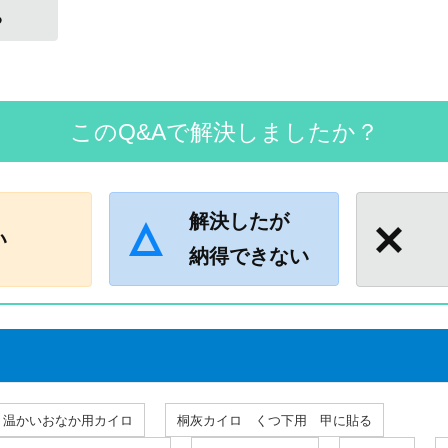
る
このQ&Aで解決しましたか？
解決したが
い
納得できない
り温かいおなか用カイロ
桐灰カイロ くつ下用 甲に貼る