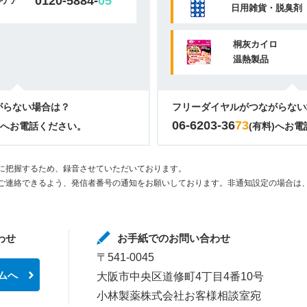
0120-5884-
05
のケア
日用雑貨・脱臭剤
桐灰カイロ
温熱製品
がらない場合は？
フリーダイヤルがつながらない
06-6203-36
73
)へお電話ください。
(有料)へお
に把握するため、録音させていただいております。
ご連絡できるよう、発信者番号の通知をお願いしております。非通知設定の場合は、
わせ
お手紙でのお問い合わせ
〒541-0045
ムへ
大阪市中央区道修町4丁目4番10号
小林製薬株式会社お客様相談室宛