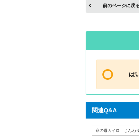
前のページに戻
は
関連Q&A
命の母カイロ じんわ