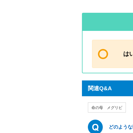
は
関連Q&A
命の母 メグリビ
どのような