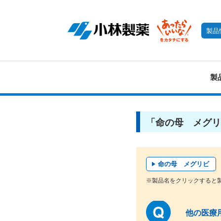
製品
製
「命の母 メグリ
命の母 メグリビ
※製品名をクリックすると
他の医療