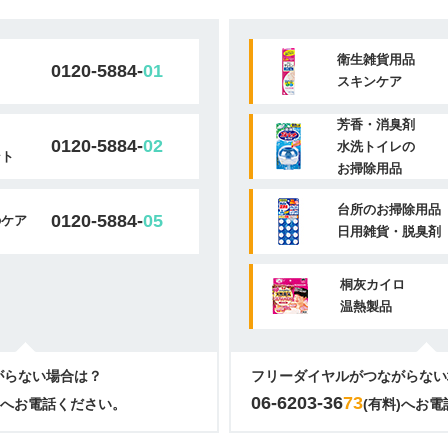
衛生雑貨用品
0120-5884-
01
スキンケア
芳香・消臭剤
0120-5884-
02
水洗トイレの
ント
お掃除用品
台所のお掃除用品
0120-5884-
05
のケア
日用雑貨・脱臭剤
桐灰カイロ
温熱製品
がらない場合は？
フリーダイヤルがつながらない
06-6203-36
73
)へお電話ください。
(有料)へお