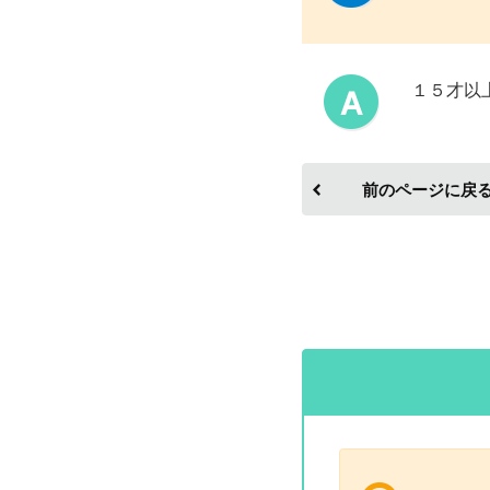
１５才以
前のページに戻