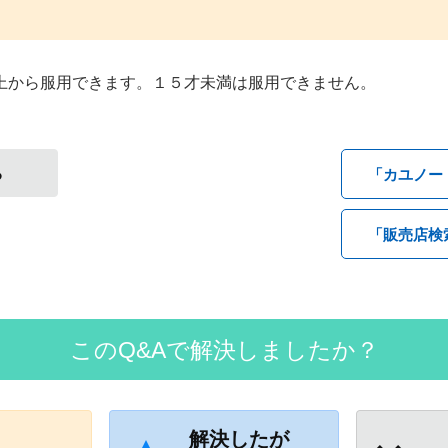
上から服用できます。１５才未満は服用できません。
る
「カユノー
「販売店検
このQ&Aで解決しましたか？
解決したが