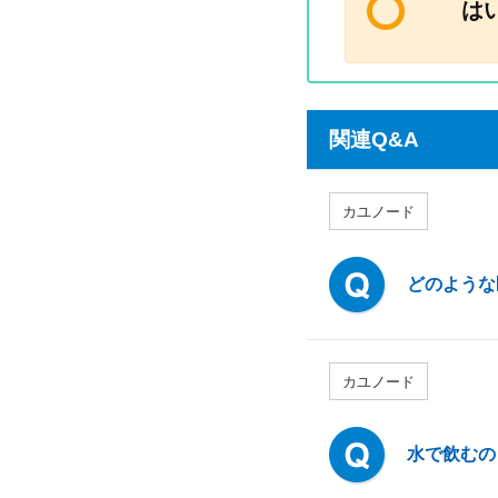
は
関連Q&A
カユノード
どのような
カユノード
水で飲むの