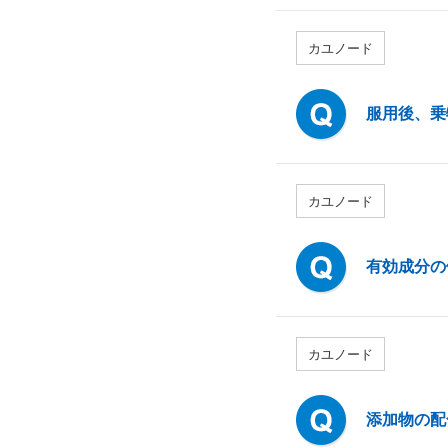
カユノード
服用後、乗
カユノード
有効成分の
カユノード
添加物の配