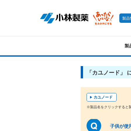
製品
製
「カユノード」 
カユノード
※製品名をクリックすると
子供が使