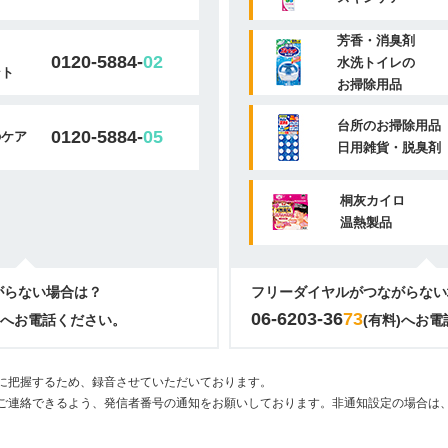
芳香・消臭剤
0120-5884-
02
水洗トイレの
ント
お掃除用品
台所のお掃除用品
0120-5884-
05
のケア
日用雑貨・脱臭剤
桐灰カイロ
温熱製品
がらない場合は？
フリーダイヤルがつながらない
06-6203-36
73
)へお電話ください。
(有料)へお
に把握するため、録音させていただいております。
ご連絡できるよう、発信者番号の通知をお願いしております。非通知設定の場合は、