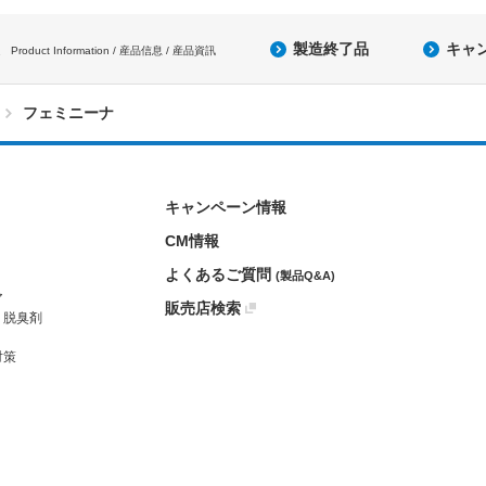
製造終了品
キャ
Product Information / 産品信息 / 産品資訊
フェミニーナ
キャンペーン情報
CM情報
よくあるご質問
(製品Q&A)
ア
販売店検索
・脱臭剤
対策