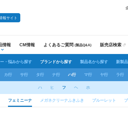
情報サイト
品情報
CM情報
よくあるご質問
販売店検索
(製品Q&A)
ー・悩みから探す
ブランドから探す
製品名から探す
新製品
カ行
サ行
タ行
ナ行
ハ行
マ行
ヤ行
ラ行
ハ
ヒ
フ
ヘ
ホ
フェミニーナ
メガネクリーナふきふき
ブルーレット
ブ