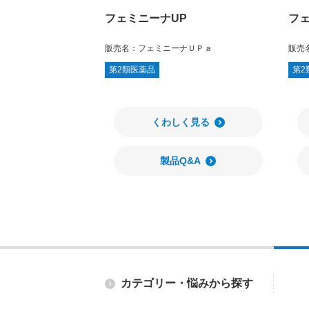
フェミニーナUP
フ
販売名：
フェミニーナＵＰａ
販売
第2類医薬品
第2
くわしく見る
製品Q&A
カテゴリー・
悩みから探す