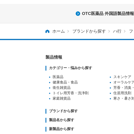
OTC医薬品 外国語製品情報
ホーム
ブランドから探す
ハ行
フ
製品情報
カテゴリー・悩みから探す
医薬品
スキンケア
健康食品・食品
オーラルケ
衛生雑貨品
芳香・消臭
トイレ用芳香
・洗浄剤
住居用洗剤
家庭雑貨品
寒さ・暑さ
ブランドから探す
製品名から探す
新製品から探す