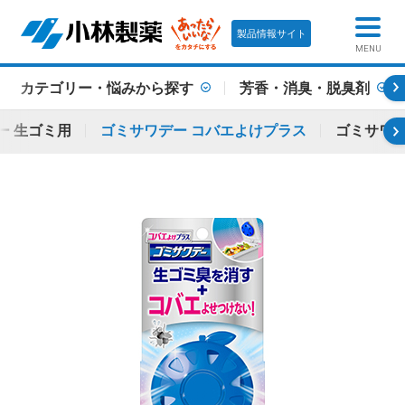
製品情報サイト
MENU
カテゴリー・悩みから探す
芳香・消臭・脱臭剤
ー 生ゴミ用
ゴミサワデー コバエよけプラス
ゴミサワデ