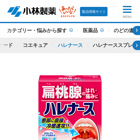
製品情報サイト
MENU
カテゴリー・悩みから探す
医薬品
のどの違和
ノード
コエキュア
ハレナース
ハレナーススプレー