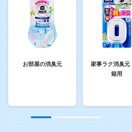
お部屋の消臭元
家事ラク消臭元
箱用