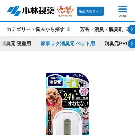
製品情報サイト
MENU
カテゴリー・悩みから探す
芳香・消臭・脱臭剤
消臭元 寝室用
家事ラク消臭元 ペット用
消臭元PRO 