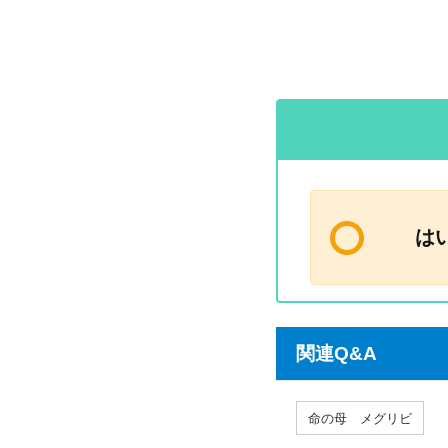
は
関連Q&A
命の母 メグリビ