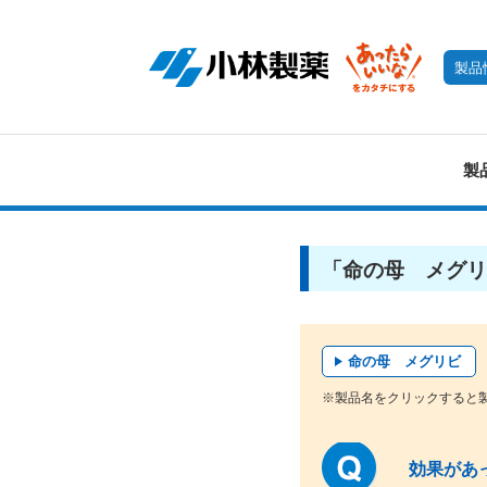
製品
製
「命の母 メグリ
命の母 メグリビ
※製品名をクリックすると
効果があ