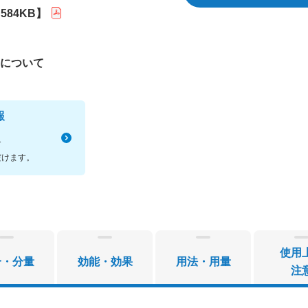
84KB】
について
報
で
だけます。
使用
分・分量
効能・効果
用法・用量
注