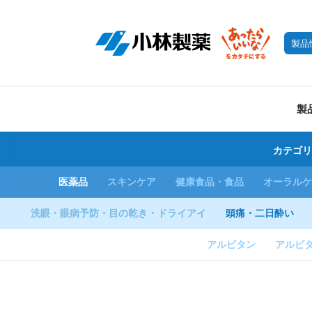
製品
製
カテゴリ
医薬品
スキンケア
健康食品・食品
オーラルケ
洗眼・眼病予防・目の乾き・ドライアイ
頭痛・二日酔い
アルピタン
アルピ