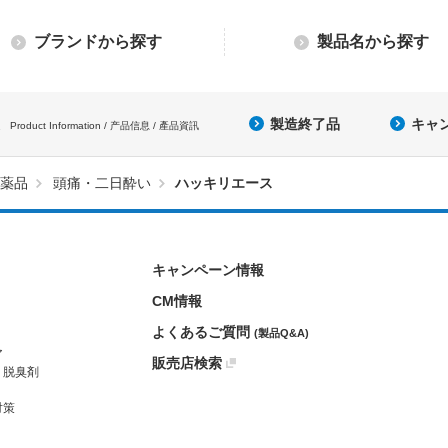
ブランドから探す
製品名から探す
製造終了品
キャ
Product Information / 产品信息 / 產品資訊
薬品
頭痛・二日酔い
ハッキリエース
キャンペーン情報
CM情報
よくあるご質問
(製品Q&A)
ア
販売店検索
・脱臭剤
対策