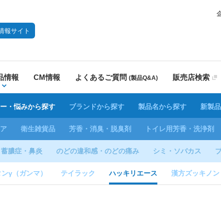
情報サイト
品情報
CM情報
よくあるご質問
販売店検索
(製品Q&A)
ー・悩みから探す
ブランドから探す
製品名から探す
新製品
ア
衛生雑貨品
芳香・消臭・脱臭剤
トイレ用芳香・洗浄剤
蓄膿症・鼻炎
のどの違和感・のどの痛み
シミ・ソバカス
タンγ（ガンマ）
テイラック
ハッキリエース
漢方ズッキノン