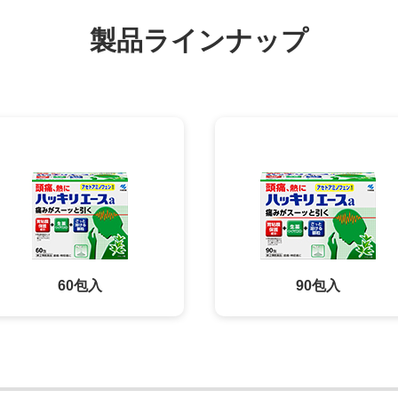
製品ラインナップ
60包入
90包入