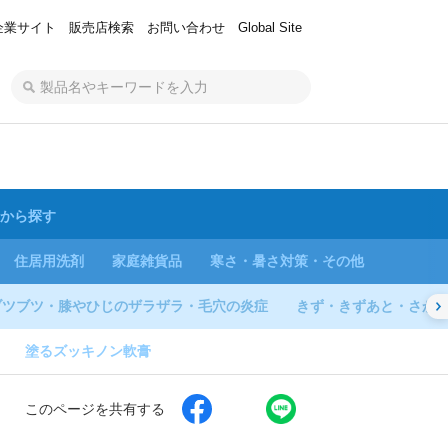
企業サイト
販売店検索
お問い合わせ
Global Site
から探す
住居用洗剤
家庭雑貨品
寒さ・暑さ対策・その他
ブツブツ・膝やひじのザラザラ・毛穴の炎症
きず・きずあと・さか
塗るズッキノン軟膏
このページを共有する