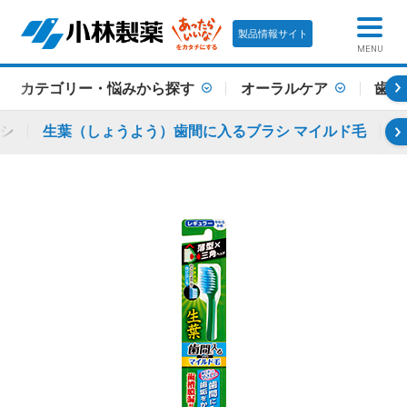
製品情報サイト
MENU
カテゴリー・悩みから探す
オーラルケア
歯槽
シ
生葉（しょうよう）歯間に入るブラシ マイルド毛