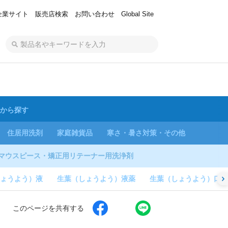
企業サイト
販売店検索
お問い合わせ
Global Site
から探す
住居用洗剤
家庭雑貨品
寒さ・暑さ対策・その他
マウスピース・矯正用リテーナー用洗浄剤
ょうよう）液
生葉（しょうよう）液薬
生葉（しょうよう）口内
このページを共有する