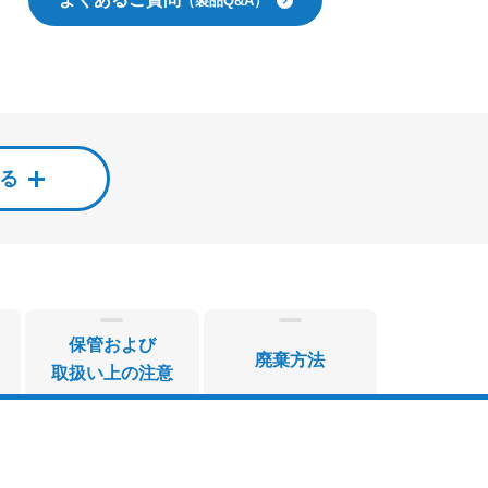
（製品Q&A）
する
保管および
廃棄方法
取扱い上の注意