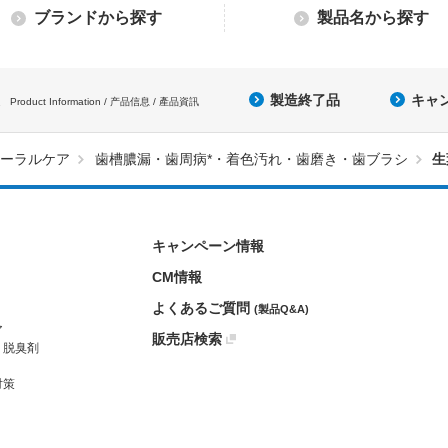
ブランドから探す
製品名から探す
製造終了品
キャ
Product Information / 产品信息 / 產品資訊
ーラルケア
歯槽膿漏・歯周病*・着色汚れ・歯磨き・歯ブラシ
生
キャンペーン情報
CM情報
よくあるご質問
(製品Q&A)
ア
販売店検索
・脱臭剤
対策