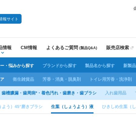
情報サイト
品情報
CM情報
よくあるご質問
販売店検索
(製品Q&A)
ー・悩みから探す
ブランドから探す
製品名から探す
新製品
ア
衛生雑貨品
芳香・消臭・脱臭剤
トイレ用芳香・洗浄剤
歯槽膿漏・歯周病*・着色汚れ・歯磨き・歯ブラシ
入れ歯用品
よう）45°磨きブラシ
生葉（しょうよう）液
ひきしめ生葉（し