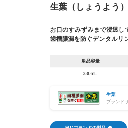
生葉（しょうよう
お口のすみずみまで浸透し
歯槽膿漏を防ぐデンタルリ
単品容量
330mL
生葉
ブランド
同じブランドの製品