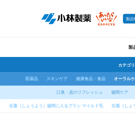
製品
製
カテゴリ
医薬品
スキンケア
健康食品・食品
オーラルケ
口臭・息のリフレッシュ
歯間ケア
シ
生葉（しょうよう）歯間に入るブラシ マイルド毛
生葉（しょう