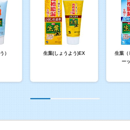
う）
生葉(しょうよう)EX
生葉（
ー