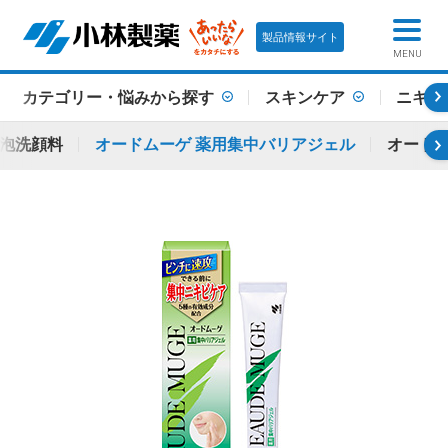
製品情報サイト
MENU
カテゴリー・悩みから探す
スキンケア
ニキビ
 泡洗顔料
オードムーゲ 薬用集中バリアジェル
オードム