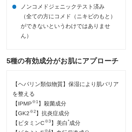
ノンコメドジェニックテスト済み
（全ての方にコメド（ニキビのもと）
ができないというわけではありませ
ん）
5種の有効成分がお肌にアプローチ
【ヘパリン類似物質】保湿により肌バリア
を整える
※1
【IPMP
】殺菌成分
※2
【GK2
】抗炎症成分
※3
*
【ビタミンC
】美白
成分
※4