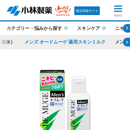
製品情報サイト
MENU
カテゴリー・悩みから探す
スキンケア
ニキビ
化粧水）
メンズ オードムーゲ 薬用スキンミルク
メンズ