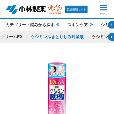
製品情報サイト
MENU
カテゴリー・悩みから探す
スキンケア
シミ・
クリームEX
ケシミンふきとりしみ対策液
ケシミン 