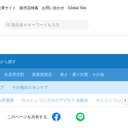
企業サイト
販売店検索
お問い合わせ
Global Site
から探す
住居用洗剤
家庭雑貨品
寒さ・暑さ対策・その他
ア
その他のスキンケア
み対策液
ケシミン リンクルケアプラス 化粧水
ケシミン リンク
このページを共有する