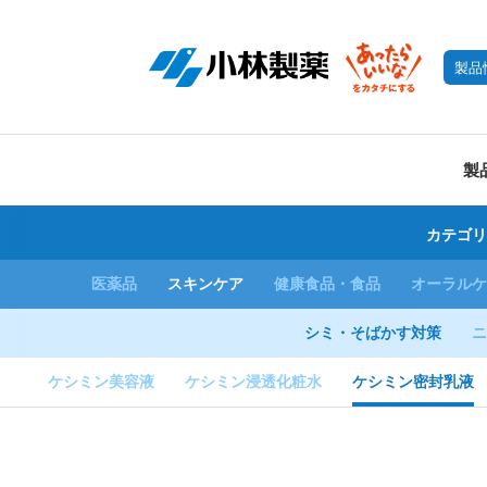
製品
製
カテゴリ
医薬品
スキンケア
健康食品・食品
オーラルケ
シミ・そばかす対策
ニ
ケシミン美容液
ケシミン浸透化粧水
ケシミン密封乳液