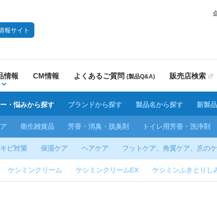
情報サイト
品情報
CM情報
よくあるご質問
販売店検索
(製品Q&A)
ー・悩みから探す
ブランドから探す
製品名から探す
新製品
ア
衛生雑貨品
芳香・消臭・脱臭剤
トイレ用芳香・洗浄剤
キビ対策
保湿ケア
ヘアケア
フットケア、角質ケア、爪のケ
ケシミンクリーム
ケシミンクリームEX
ケシミンふきとりし