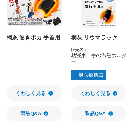
桐灰 巻きポカ 手首用
桐灰 リウマラック
販売名：
就寝用 手の温熱ホルダ
ー
一般医療機器
くわしく見る
くわしく見る
製品Q&A
製品Q&A