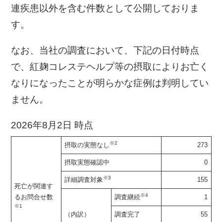
連疾患以外を含む件数として公開しておりま
す。
なお、当社の調査において、下記の日付時点
で、紅麹コレステヘルプ等の摂取によりお亡く
なりになったことが明らかな症例は判明してい
ません。
2026年8月2日 時点
※2
摂取の実態なし
273
摂取実態確認中
0
※3
詳細調査対象
155
死亡が関連す
※4
る
お問合せ数
調査継続
1
※1
（内訳）
調査完了
55