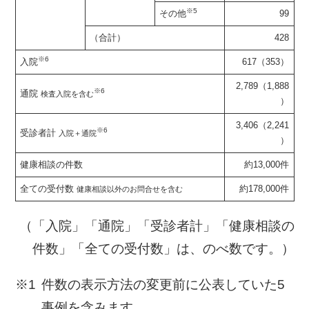
※5
その他
99
（合計）
428
※6
入院
617（353）
2,789（1,888
※6
通院
検査入院を含む
）
3,406（2,241
※6
受診者計
入院＋通院
）
健康相談の件数
約13,000件
全ての受付数
約178,000件
健康相談以外のお問合せを含む
（「入院」「通院」「受診者計」「健康相談の
件数」「全ての受付数」は、のべ数です。）
件数の表示方法の変更前に公表していた5
事例を含みます。