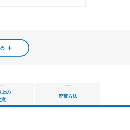
する
用上の
廃棄方法
注意