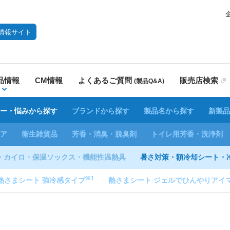
情報サイト
品情報
CM情報
よくあるご質問
販売店検索
(製品Q&A)
ー・悩みから探す
ブランドから探す
製品名から探す
新製品
ア
衛生雑貨品
芳香・消臭・脱臭剤
トイレ用芳香・洗浄剤
・カイロ・保温ソックス・機能性温熱具
暑さ対策・額冷却シート・
※1
熱さまシート 強冷感タイプ
熱さまシート ジェルでひんやりアイ