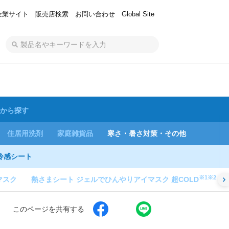
企業サイト
販売店検索
お問い合わせ
Global Site
から探す
住居用洗剤
家庭雑貨品
寒さ・暑さ対策・その他
冷感シート
※1※2
マスク
熱さまシート ジェルでひんやりアイマスク 超COLD
このページを共有する