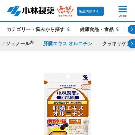
製品情報サイト
MENU
カテゴリー・悩みから探す
健康食品・食品
健
Ⓡ
クノジェノール
肝臓エキス オルニチン
クッキリケア