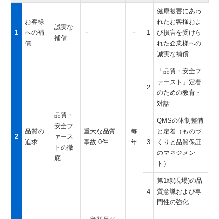
健康被害にあわ
お客様
れたお客様およ
誠実な
1
への補
－
－
1
び損害を受けら
補償
償
れた企業様への
誠実な補償
「品質・安全フ
ァースト」定着
2
のための教育・
対話
品質・
QMSの体制整備
安全フ
品質の
重大な品質
毎
と定着（ものづ
2
ァース
追求
事故 0件
年
3
くりと品質保証
トの徹
のマネジメン
底
ト）
第1線(現場)の品
4
質意識および専
門性の強化