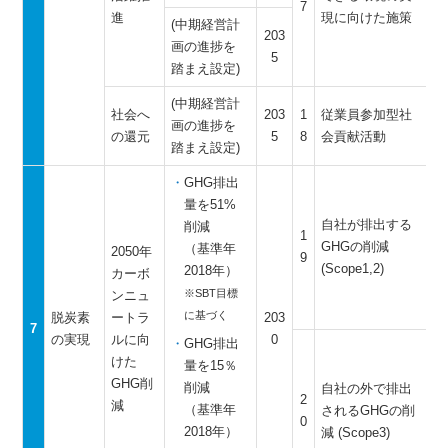
7
進
現に向けた施策
(中期経営計
203
画の進捗を
5
踏まえ設定)
(中期経営計
社会へ
203
1
従業員参加型社
画の進捗を
の還元
5
8
会貢献活動
踏まえ設定)
GHG排出
量を51%
自社が排出する
削減
1
GHGの削減
（基準年
2050年
9
(Scope1,2)
2018年）
カーボ
※SBT目標
ンニュ
に基づく
脱炭素
ートラ
203
7
の実現
ルに向
0
GHG排出
けた
量を15％
GHG削
削減
自社の外で排出
2
減
（基準年
されるGHGの削
0
2018年）
減 (Scope3)