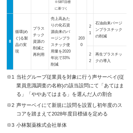
※SBT目標
に基づく
売上高あた
石油由来バージ
りの化石資
2
プラス
ンプラスチック
循環(め
源由来のバ
1
チック
の削減
ぐ)る製
ージンプラ
203
8
資源の
品の実
スチック使
0
削減と
現
用量を2020
2
再生プラスチッ
再利用
年比で33%
2
クの導入
削減
当社グループ従業員を対象に行う声サーベイ(従
業員意識調査の名称)の該当設問にて「あてはま
る」「ややあてはまる」を選んだ人の割合
声サーベイにて新規に設問を設置し初年度のス
コアを踏まえて2028年度目標値を定める
小林製薬株式会社単体