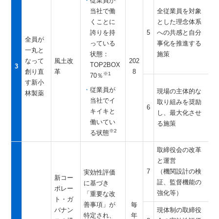
従業員が
当社で働
全従業員を対象
くことに
とした理念体系
誇りを持
5
への共感と自分
全員が
っている
事化を推進する
一丸と
状態：
施策
なって
風土改
202
TOP2BOX
3
創り直
革
8
※1
70％
す新小
従業員が
現場の主体的な
林製薬
当社でイ
取り組みを奨励
6
キイキと
し、最大化させ
働いてい
る施策
※2
る状態
取締役会の改革
と運営
7
（機関設計の検
実効性評価
新コー
証、監督機能の
に基づき
ポレー
強化等）
「重要な改
ト・ガ
善事項」が
毎
バナン
現体制の取締役
特定され、
年