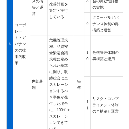
スの構
8
会の実効性評価
改善計画を
築と運
の実施
策定・実行
営
している
グローバルガバ
9
ナンス体制の再
コーポ
構築と運営
レー
ト・ガ
危機管理規
4
バナン
程、品質安
スの抜
1
危機管理体制の
全緊急会議
本的改
0
再構築と運用
規程に定め
革
られた基準
に則り、取
締役会にエ
内部統
毎
スカレーシ
制
年
ョンするべ
き事象が発
リスク・コンプ
1
生した場合
ライアンス体制
1
に、100％エ
の再構築と運営
スカレーシ
ョンできて
いる