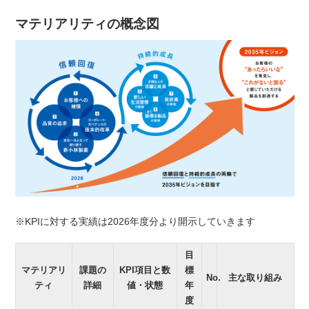
マテリアリティの概念図
KPIに対する実績は2026年度分より開示していきます
目
マテリアリ
課題の
KPI項目と数
標
No.
主な取り組み
ティ
詳細
値・状態
年
度