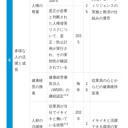
100％
人権の
1
ィリジェンスの
是正が必要
尊重
5
実施と救済の仕
と判断され
組みの運営
た人権侵害
リスクにつ
いて、是
203
正・防止計
5
画が実行さ
多様な
れ、その実
人の活
6
効性が確認
躍と成
されている
長
健康経営優
健康経
従業員の心とか
良法人
毎
1
営の推
らだの健康維持
（W500）の
年
6
進
促進
※3
継続認定
従業員が当
社でイキイ
202
キと働いて
8
人材の
イキイキと活躍
1
※2
いる状態
活躍推
できる環境の実