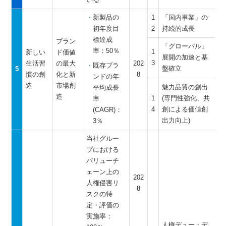
新製品の
1
「国内事業」の
初年度目
2
持続的成長
標達成
ブラン
「グローバル」
率：50％
1
新しい
ド価値
展開の加速と基
3
生活習
の最大
202
既存ブラ
盤確立
5
慣の創
化と新
8
ンドの年
造
市場創
魅力品質の創出
平均成長
造
1
(専門性強化、共
率
4
創による価値創
(CAGR)：
出力向上)
3％
当社グルー
プにおける
バリューチ
ェーン上の
202
人権侵害リ
8
スクの特
定・評価の
実施率：
人権デュー・デ