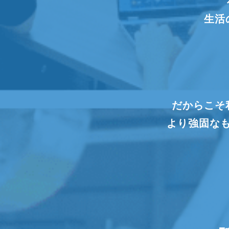
生活
確
「安心
だからこそ
より強固な