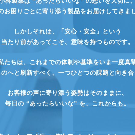
小林製薬は “あったらいいな” の
想いを大切に
のお困りごとに寄り添う製品を
お届けしてきま
かな品質で
お客様のた
しかしそれは、
「安心・安全」という
・安全」を届ける
｢正しさ｣を問
当たり前があってこそ、
意味を持つものです。
私たちは、
これまでの体制や基準を
いま一度真
ものへと刷新すべく、
一つひとつの課題と向き合
3
お客様の声に
寄り添う姿勢はそのままに、
この約束を全員で実行する
毎日の “あったらいいな” を、
これからも。
新小林製薬へ