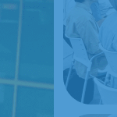
1
確かな品質で
「安心・安全」を届ける