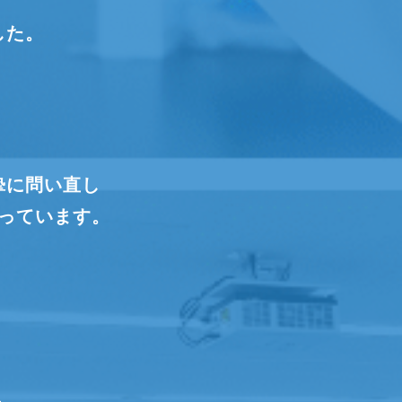
、
した。
めの
い続ける
摯に問い直し
っています。