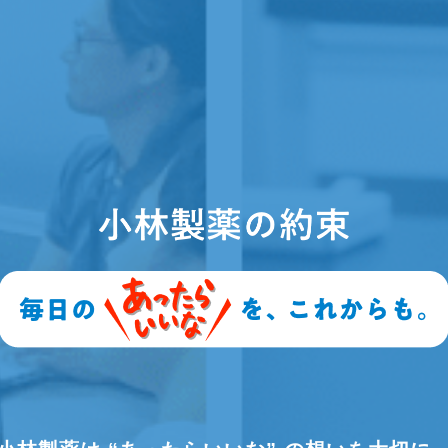
心して
選んでいただくための
取り
1
2