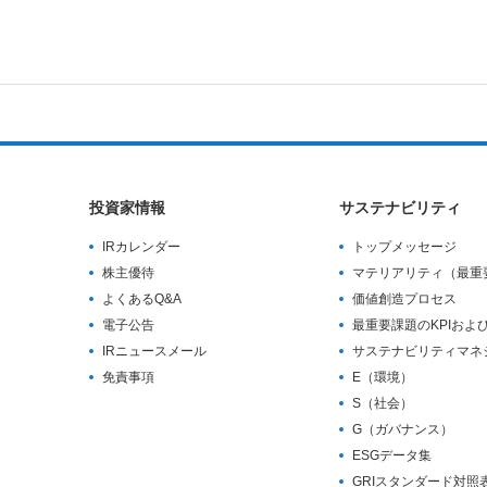
投資家情報
サステナビリティ
IRカレンダー
トップメッセージ
株主優待
マテリアリティ（最重
よくあるQ&A
価値創造プロセス
電子公告
最重要課題のKPIおよ
IRニュースメール
サステナビリティマネ
免責事項
E（環境）
S（社会）
G（ガバナンス）
ESGデータ集
GRIスタンダード対照