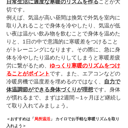
日常生活に適度な寒暖のリズムを作る
ことが大
切です。
例えば、気温が高い昼間は換気で外気を室内に
取り入れることで身体を冷やしたり、気温が低
い夜は温かい飲み物を飲むことで身体を温めた
りと、1日の中で意識的に寒暖差をつけること
がトレーニングになります。その際に、急に身
体を冷やしたり温めたりしてしまうと寒暖差疲
労に繋がるため、
ゆっくり寒暖のリズムをつけ
ることがポイント
です。また、エアコンなどの
冷暖房機で温度差を埋めるのではなく、
自力で
体温調節ができる身体づくりが理想
です。身体
が慣れるまで、まずは2週間～1ヶ月ほど継続し
て取り入れてみましょう。
＜おすすめは「
局所温活
」 カイロでお手軽な寒暖リズムを取り
入れよう＞