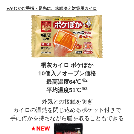
●かじかむ手指・足先に、末端冷え対策用カイロ
桐灰カイロ ポケぽか
10個入／オープン価格
※2
最高温度64℃
※2
平均温度51℃
外気との接触を防ぎ
カイロの温熱を閉じ込めるポケット付きで
手に何かを持ちながら暖を取ることもできる