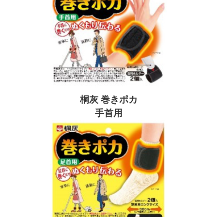
桐灰 巻きポカ
手首用