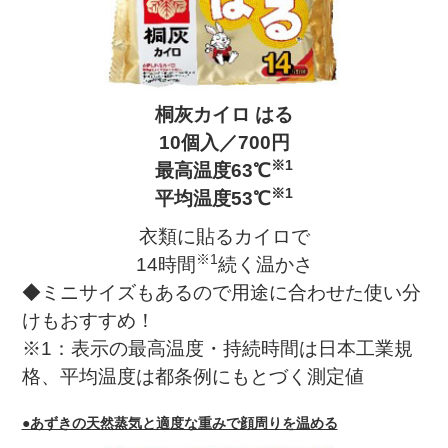
桐灰カイロ はる
10個入／700円
※1
最高温度63℃
※1
平均温度53℃
衣類に貼るカイロで
※1
14時間
続く温かさ
◆ミニサイズもあるので用途に合わせた使い分
けもおすすめ！
※1：表示の最高温度・持続時間は日本工業規
格、平均温度は都条例にもとづく測定値
●あずきの天然蒸気と適度な重みで顔周りを温める