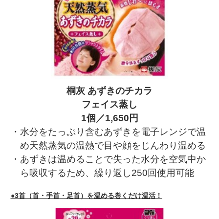
桐灰 あずきのチカラ
フェイス蒸し
1個／1,650円
・水分をたっぷり含むあずきを電子レンジで温
め天然蒸気の温熱で目や顔をじんわり温める
・あずきは温めることで失った水分を空気中か
ら吸収するため、繰り返し250回使用可能
●3首（首・手首・足首）を温める巻くだけ温活！