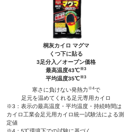
桐灰カイロ マグマ
くつ下に貼る
3足分入／オープン価格
※3
最高温度43℃
※3
平均温度35℃
※4
寒さに負けない発熱力
で
足元を温めてくれる足元専用カイロ
※3：表示の最高温度・平均温度・持続時間は
カイロ工業会足元用カイロ統一試験法による測
定値
※4：5℃環境下での試験に基づく