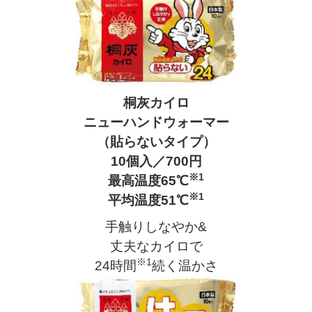
桐灰カイロ
ニューハンドウォーマー
（貼らないタイプ）
10個入／700円
※1
最高温度65℃
※1
平均温度51℃
手触りしなやか&
丈夫なカイロで
※1
24時間
続く温かさ