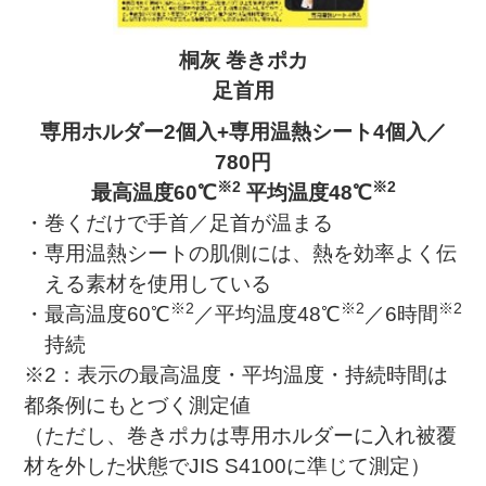
桐灰 巻きポカ
足首用
専用ホルダー2個入+専用温熱シート4個入／
780円
※2
※2
最高温度60℃
平均温度48℃
・巻くだけで手首／足首が温まる
・専用温熱シートの肌側には、熱を効率よく伝
える素材を使用している
※2
※2
※2
・最高温度60℃
／平均温度48℃
／6時間
持続
※2：表示の最高温度・平均温度・持続時間は
都条例にもとづく測定値
（ただし、巻きポカは専用ホルダーに入れ被覆
材を外した状態でJIS S4100に準じて測定）