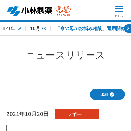
MENU
2021年
10月
「命の母AIお悩み相談」運用開始
ニュースリリース
印刷
2021年10月20日
レポート