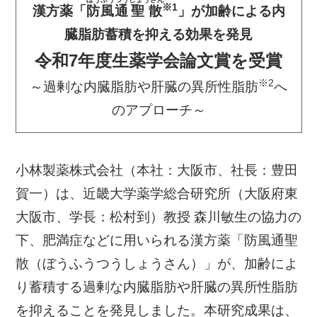
※1
漢方薬「
防風通
聖散
」が加齢による内
臓脂肪蓄積を抑える効果を発見
令和7年度生薬学会論文賞を受賞
※2
～過剰な内臓脂肪や肝臓の異所性脂肪
へ
のアプローチ～
小林製薬株式会社（本社：大阪市、社長：豊田
賀一）は、近畿大学薬学総合研究所（大阪府東
大阪市、学長：松村到）教授 森川敏生の協力の
下、肥満症などに用いられる漢方薬「防風通聖
散（ぼうふうつうしょうさん）」が、加齢によ
り蓄積する過剰な内臓脂肪や肝臓の異所性脂肪
を抑えることを発見しました。本研究成果は、