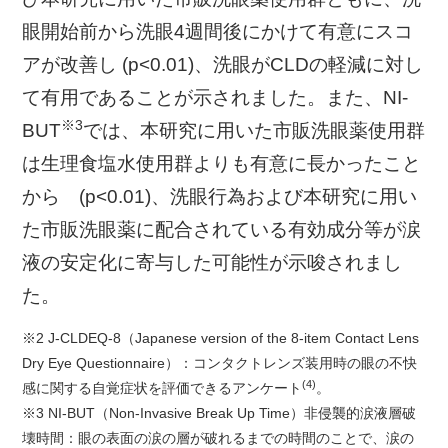
眼開始前から洗眼4週間後にかけて有意にスコ
アが改善し (p<0.01)、洗眼がCLDの軽減に対し
て有用であることが示されました。また、NI-
※3
BUT
では、本研究に用いた市販洗眼薬使用群
は生理食塩水使用群よりも有意に長かったこと
から (p<0.01)、洗眼行為および本研究に用い
た市販洗眼薬に配合されている有効成分等が涙
液の安定化に寄与した可能性が示唆されまし
た。
※2 J-CLDEQ-8（Japanese version of the 8-item Contact Lens
Dry Eye Questionnaire）：コンタクトレンズ装用時の眼の不快
(4)
感に関する自覚症状を評価できるアンケート
。
※3 NI-BUT（Non-Invasive Break Up Time）非侵襲的涙液層破
壊時間：眼の表面の涙の層が破れるまでの時間のことで、涙の