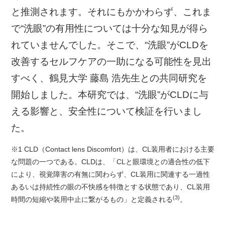
と推測されます。それにもかかわらず、これま
で“洗眼”の有用性については十分な知見が得ら
れていませんでした。そこで、“洗眼”がCLDを
改善するセルフケアの一助になる可能性を見出
すべく、鶴見大学 藤島 浩先生との共同研究を
開始しました。本研究では、“洗眼”がCLDに与
える影響と、安全性について検証を行いまし
た。
※1 CLD（Contact lens Discomfort）は、CL装用者における主要
な問題の一つである。CLDは、「CLと眼環境との適合性の低下
により、視覚障害の有無に関わらず、CL装用に関連する一過性
あるいは持続性の眼の不快感を特徴とする状態であり、CL装用
(3)
時間の短縮や装用中止に繋がるもの」と定義される
。