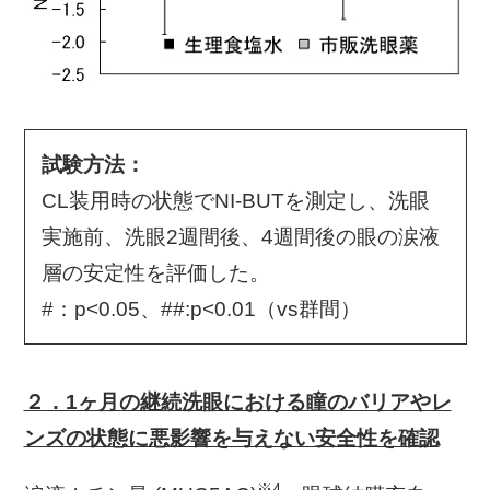
試験方法：
CL装用時の状態でNI-BUTを測定し、洗眼
実施前、洗眼2週間後、4週間後の眼の涙液
層の安定性を評価した。
#：p<0.05、##:p<0.01（vs群間）
２．1ヶ月の継続洗眼における瞳のバリアやレ
ンズの状態に悪影響を与えない安全性を確認
※4