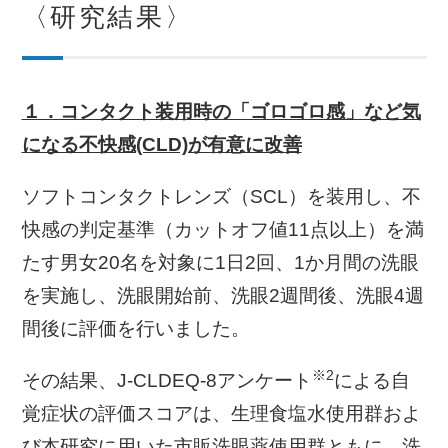
〈研究結果〉
１．コンタクト装用時の「ゴロゴロ感」など気
になる不快感(CLD)が有意に改善
ソフトコンタクトレンズ（SCL）を装用し、不
快感の判定基準（カットオフ値11点以上）を満
たす男女20名を対象に1日2回、1か月間の洗眼
を実施し、洗眼開始前、洗眼2週間後、洗眼4週
間後に評価を行いました。
※2
その結果、J-CLDEQ-8アンケート
による自
覚症状の評価スコアは、生理食塩水使用群およ
び本研究に用いた市販洗眼薬使用群ともに、洗