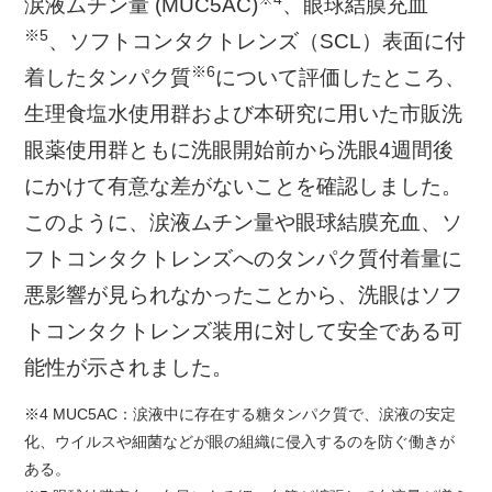
涙液ムチン量 (MUC5AC)
、眼球結膜充血
※5
、ソフトコンタクトレンズ（SCL）表面に付
※6
着したタンパク質
について評価したところ、
生理食塩水使用群および本研究に用いた市販洗
眼薬使用群ともに洗眼開始前から洗眼4週間後
にかけて有意な差がないことを確認しました。
このように、涙液ムチン量や眼球結膜充血、ソ
フトコンタクトレンズへのタンパク質付着量に
悪影響が見られなかったことから、洗眼はソフ
トコンタクトレンズ装用に対して安全である可
能性が示されました。
※4 MUC5AC：涙液中に存在する糖タンパク質で、涙液の安定
化、ウイルスや細菌などが眼の組織に侵入するのを防ぐ働きが
ある。