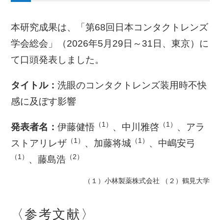
本研究成果は、「第68回日本コンタクトレンズ
学会総会」（2026年5月29日～31日、東京）に
て口頭発表しました。
タイトル：
洗眼のコンタクトレンズ装用時不快
感に及ぼす影響
（1
）
（1
）
発表者名：
伊藤健悟
、中川雅啓
、アラ
（1
）
（1
）
ストアリレザ
、加藤将城
、中嶋安弓
（1
）
（2
）
、藤島浩
（１）小林製薬株式会社 （２）鶴見大学
〈参考文献〉