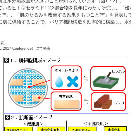
肌は水分蒸散量が大きいことが知られています（図1・2）。
いるヒト型セラミド1,2,3混合物を長年にわたり研究し、「
**」、「肌のたるみを改善する効果をもつこと***」を発表
をともに肌に供給することで、バリア機能構造を効率的に構築し、
発表。
017 Conference）にて発表