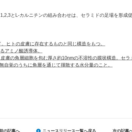
1,2,3とL-カルニチンの組み合わせは、セラミドの足場を形
ミド。ヒトの皮膚に存在するものと同じ構造をもつ。
するアミノ酸誘導体。
皮膚の角層細胞を包む厚さ約10nmの不溶性の膜状構造。セラ
ら無自覚のうちに角層を通じて揮散する水分量のこと。
前の記事へ
ニュースリリース一覧へ戻る
次の記事