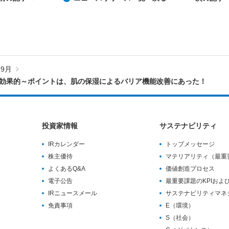
9月
が効果的～ポイントは、肌の保湿によるバリア機能改善にあった！
投資家情報
サステナビリティ
IRカレンダー
トップメッセージ
株主優待
マテリアリティ（最重
よくあるQ&A
価値創造プロセス
電子公告
最重要課題のKPIおよ
IRニュースメール
サステナビリティマネ
免責事項
E（環境）
S（社会）