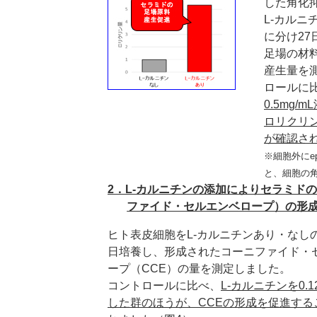
した角化
L-カルニ
に分け2
足場の材
産生量を
ロールに
0.5mg
ロリクリ
が確認さ
※細胞外にep
と、細胞の
2．L-カルニチンの添加によりセラミド
ファイド・セルエンベロープ）の形
ヒト表皮細胞をL-カルニチンあり・なしの
日培養し、形成されたコーニファイド・
ープ（CCE）の量を測定しました。
コントロールに比べ、
L-カルニチンを0.1
した群のほうが、CCEの形成を促進する