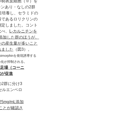
抑制表皮細胞（※）を
チンあり・なしの2群
7日培養し、セラミドの
料であるロリクリンの
測定しました。コント
比べ、
L-カルニチンを
/mL添加した群のほうが、
ンの産生量が多いこと
れました
（図3）。
imorphinを発現誘導する
角化が抑制される。
の足場（コーニ
成が促進
2群に分け3
セルエンベロ
25mg/mL添加
ことが確認さ