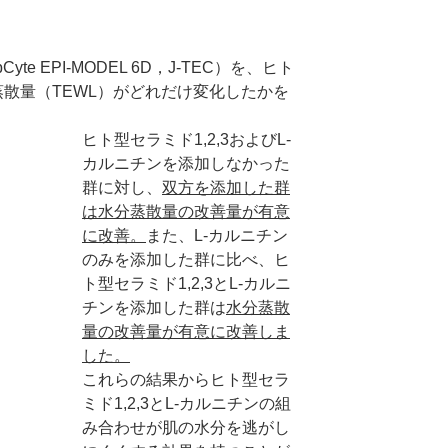
PI-MODEL 6D，J-TEC）を、ヒト
蒸散量（TEWL）がどれだけ変化したかを
ヒト型セラミド1,2,3およびL-
カルニチンを添加しなかった
群に対し、
双方を添加した群
は水分蒸散量の改善量が有意
に改善。
また、L-カルニチン
のみを添加した群に比べ、ヒ
ト型セラミド1,2,3とL-カルニ
チンを添加した群は
水分蒸散
量の改善量が有意に改善しま
した。
これらの結果からヒト型セラ
ミド1,2,3とL-カルニチンの組
み合わせが肌の水分を逃がし