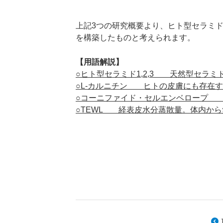
上記3つの研究概要より、ヒト型セラミド
を構築したものと考えられます。
【用語解説】
○ヒト型セラミド1,2,3 天然型セラ
○L-カルニチン ヒトの皮膚にも存在
○コーニファイド・セルエンベロープ 
○TEWL 経表皮水分蒸散量。体内か