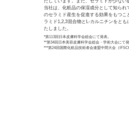
たしています。また、セラミドが少ない
当社は、化粧品の保湿成分として知られて
のセラミド産生を促進する効果をもつこと
ラミド1,2,3混合物とL-カルニチン
たしました。
*第113回日本皮膚科学会総会にて発表。
**第34回日本美容皮膚科学会総会・学術大会にて
***第24回国際化粧品技術者会連盟中間大会（IFSCC 2