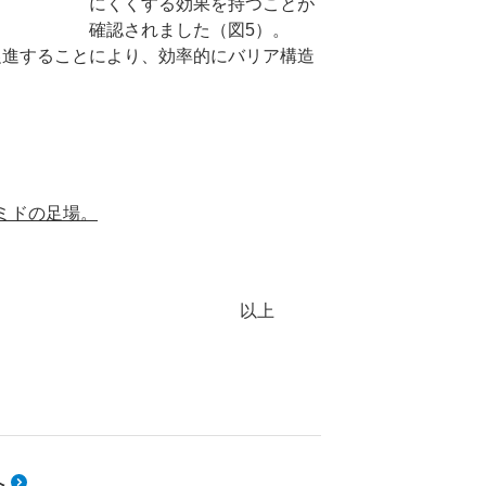
にくくする効果を持つことが
確認されました（図5）。
成促進することにより、効率的にバリア構造
ミドの足場。
以上
へ