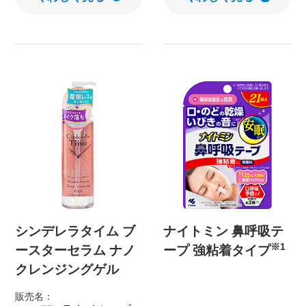
シンデレラタイム ブ
ナイトミン 鼻呼吸テ
※1
ースターセラム ナノ
ープ 強粘着タイプ
クレンジングゲル
販売名：